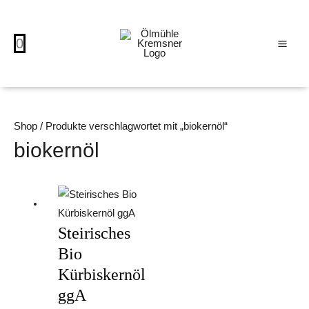
Zum
MAI
Inhalt
ME
0
springen
Shop
/ Produkte verschlagwortet mit „biokernöl“
biokernöl
Dieses
Preisspanne:
Produkt
€5,90
Steirisches
weist
bis
mehrere
€29,50
Bio
Varianten
Kürbiskernöl
auf.
ggA
Die