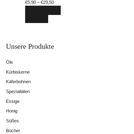
€
5,90
–
€
29,50
Optionen
AUSFÜHRUNG
können
WÄHLEN
auf
der
Produktseite
Unsere Produkte
S
gewählt
u
werden
Öle
c
Kürbiskerne
h
e
Käferbohnen
n
Spezialiäten
a
Essige
c
Honig
h
Süßes
:
Bücher