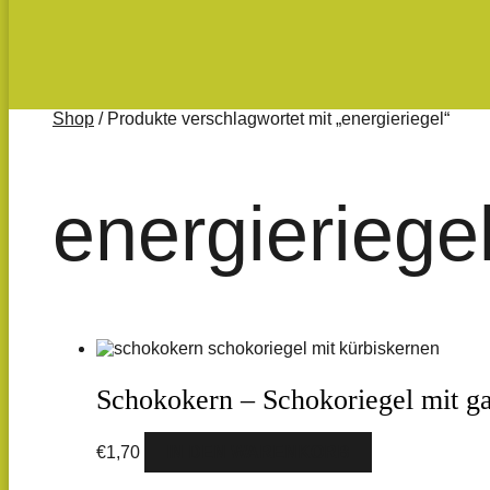
Shop
/ Produkte verschlagwortet mit „energieriegel“
energieriege
Schokokern – Schokoriegel mit g
€
1,70
IN DEN WARENKORB