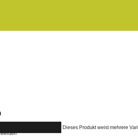
n
USFÜHRUNG WÄHLEN
Dieses Produkt weist mehrere Vari
t werden