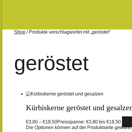
Shop
/ Produkte verschlagwortet mit „geröstet“
geröstet
Kürbiskerne geröstet und gesalze
€
3,80
–
€
18,50
Preisspanne: €3,80 bis €18,50
A
Die Optionen können auf der Produktseite gewähl