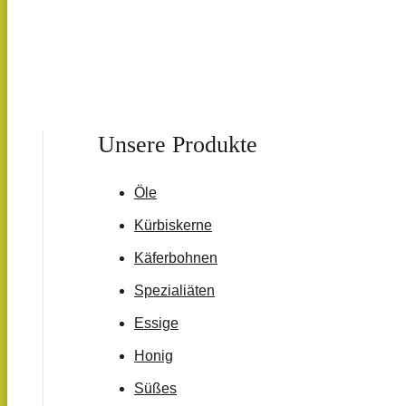
Unsere Produkte
Öle
Kürbiskerne
Käferbohnen
Spezialiäten
Essige
Honig
Süßes