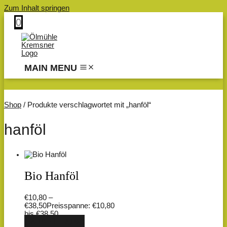
Zum Inhalt springen
0
MAIN MENU
Shop
/ Produkte verschlagwortet mit „hanföl“
hanföl
Bio Hanföl
€
10,80
–
€
38,50
Preisspanne: €10,80
bis €38,50
AUSFÜHRUNG