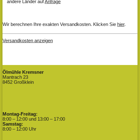
andere Länder auf
Anfrage
Wir berechnen Ihre exakten Versandkosten. Klicken Sie
hier
.
Versandkosten anzeigen
Ölmühle Kremsner
Mantrach 23
8452 Großklein
Montag-Freitag:
8:00 – 12:00 und 13:00 – 17:00
Samstag:
8:00 – 12:00 Uhr