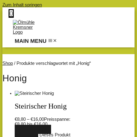
Zum Inhalt springen
0
MAIN MENU
Shop
/ Produkte verschlagwortet mit „Honig“
Honig
Steirischer Honig
€
8,80
–
€
16,00
Preisspanne:
€8,80 bis €16,00
AUSFÜHRUNG
WÄHLEN
Dieses Produkt