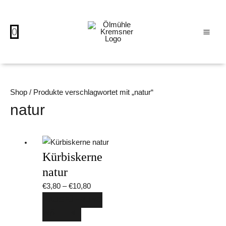
Zum
MAI
Inhalt
ME
0
springen
Shop
/ Produkte verschlagwortet mit „natur“
natur
Dieses
Preisspanne:
Kürbiskerne
Produkt
€3,80
weist
bis
natur
mehrere
€10,80
€
3,80
–
€
10,80
Varianten
AUSFÜHRUNG
auf.
WÄHLEN
Die