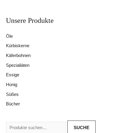
Optionen
können
Unsere Produkte
S
auf
u
der
Öle
c
Produktseite
Kürbiskerne
h
gewählt
werden
e
Käferbohnen
n
Spezialiäten
a
Essige
c
Honig
h
Süßes
:
Bücher
SUCHE