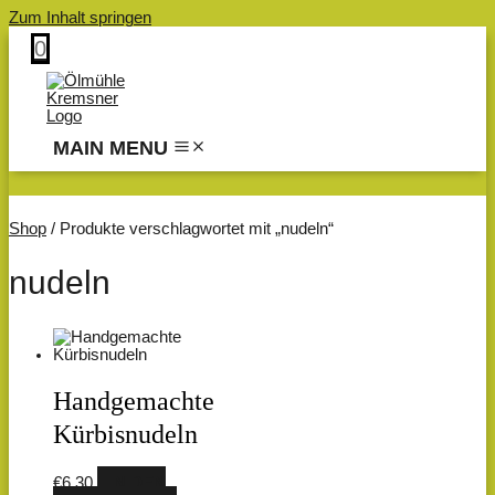
Zum Inhalt springen
0
MAIN MENU
Shop
/ Produkte verschlagwortet mit „nudeln“
nudeln
Handgemachte
Kürbisnudeln
€
6,30
IN DEN