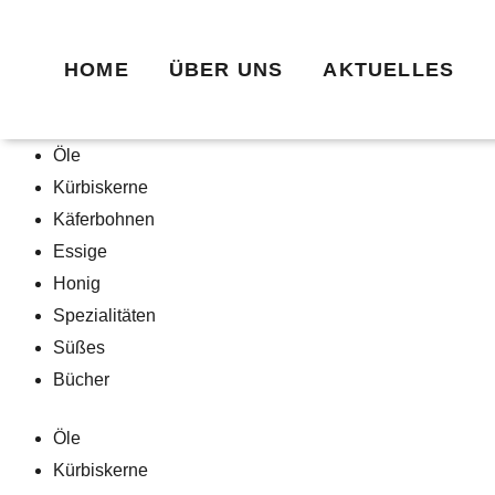
Zum
Reiner
Preisspanne:
Inhalt
Gärungsessig
€5,40
HOME
ÜBER UNS
AKTUELLES
springen
Menge
bis
€13,70
Öle
Kürbiskerne
Käferbohnen
Essige
Honig
Spezialitäten
Süßes
Bücher
Öle
Kürbiskerne