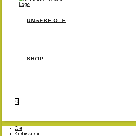
UNSERE ÖLE
SHOP
0
Öle
Kürbiskerne