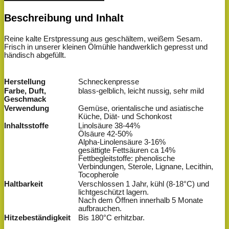
Beschreibung und Inhalt
Reine kalte Erstpressung aus geschältem, weißem Sesam.
Frisch in unserer kleinen Ölmühle handwerklich gepresst und
händisch abgefüllt.
Herstellung
Schneckenpresse
Farbe, Duft,
blass-gelblich, leicht nussig, sehr mild
Geschmack
Verwendung
Gemüse, orientalische und asiatische
Küche, Diät- und Schonkost
Inhaltsstoffe
Linolsäure 38-44%
Ölsäure 42-50%
Alpha-Linolensäure 3-16%
gesättigte Fettsäuren ca 14%
Fettbegleitstoffe: phenolische
Verbindungen, Sterole, Lignane, Lecithin,
Tocopherole
Haltbarkeit
Verschlossen 1 Jahr, kühl (8-18°C) und
lichtgeschützt lagern.
Nach dem Öffnen innerhalb 5 Monate
aufbrauchen.
Hitzebeständigkeit
Bis 180°C erhitzbar.