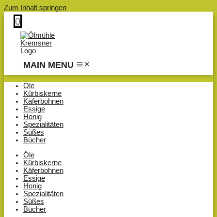
Zum Inhalt springen
0
MAIN MENU
Öle
Kürbiskerne
Käferbohnen
Essige
Honig
Spezialitäten
Süßes
Bücher
Öle
Kürbiskerne
Käferbohnen
Essige
Honig
Spezialitäten
Süßes
Bücher