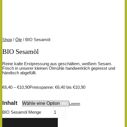
Shop
/
Öle
/ BIO Sesamöl
BIO Sesamöl
Reine kalte Erstpressung aus geschältem, weißem Sesam.
Frisch in unserer kleinen Ölmühle handwerklich gepresst und
händisch abgefüllt.
€
6,40
–
€
10,90
Preisspanne: €6,40 bis €10,90
Inhalt
Leeren
BIO Sesamöl Menge
IN DEN WARENKORB