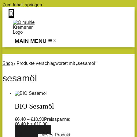
Zum Inhalt springen
0
MAIN MENU
Shop
/ Produkte verschlagwortet mit „sesamöl“
sesamöl
BIO Sesamöl
€
6,40
–
€
10,90
Preisspanne:
€6,40 bis €10,90
AUSFÜHRUNG
WÄHLEN
Dieses Produkt